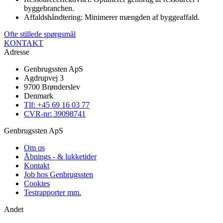
byggebranchen.
Affaldshåndtering: Minimerer mængden af byggeaffald.
Ofte stillede spørgsmål
KONTAKT
Adresse
Genbrugssten ApS
Agdrupvej 3
9700 Brønderslev
Denmark
Tlf: +45 69 16 03 77
CVR-nr: 39098741
Genbrugssten ApS
Om os
Åbnings - & lukketider
Kontakt
Job hos Genbrugssten
Cookies
Testrapporter mm.
Andet