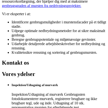
ressourcekortlægning, der hjælper dig med at maksimere
genbrugsgraden af mursten fra nedrivningsprojekter.
Vi er eksperter i at:
Identificere genbrugsmuligheder i murstensfacader på et tidligt
stadie.
Udpege optimale nedbrydningsmetoder for at sikre maksimalt
genbrug.
Beregne genbrugspotentiale og miljømæssige gevinster.
Udarbejde detaljerede arbejdsbeskrivelser for nedbrydning og
rensning.
Kvalitetssikre rensning og sortering af genbrugsmursten.
Kontakt os
Vores ydelser
Inspektion/Udtagning af murværk
Inspektion/Udtagning af murværk Genbrugssten
fotodokumenterer murværk, registrerer brugbare og ikke
brugbare tegl, ude og inde. Udtagning af 10 stk.
repræsentative mursten for efterfølgende test.