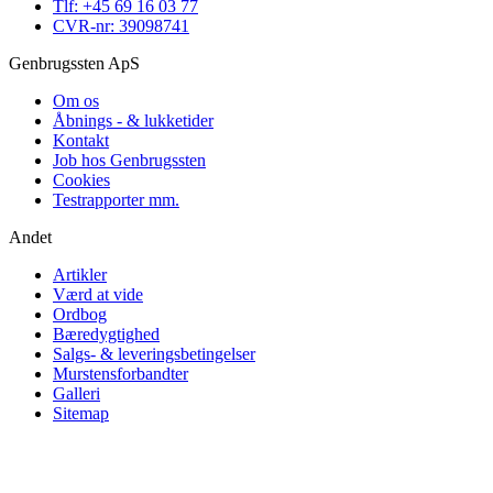
Tlf: +45 69 16 03 77
CVR-nr: 39098741
Genbrugssten ApS
Om os
Åbnings - & lukketider
Kontakt
Job hos Genbrugssten
Cookies
Testrapporter mm.
Andet
Artikler
Værd at vide
Ordbog
Bæredygtighed
Salgs- & leveringsbetingelser
Murstensforbandter
Galleri
Sitemap