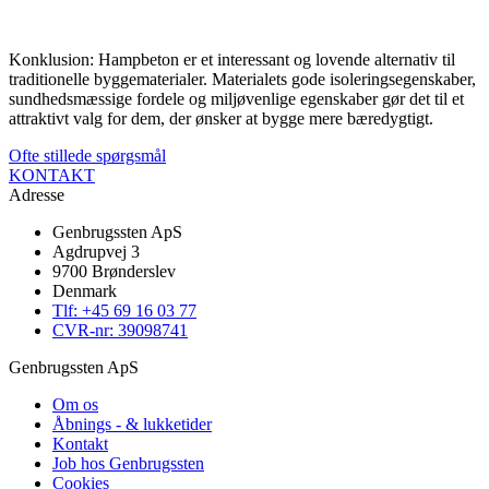
Konklusion: Hampbeton er et interessant og lovende alternativ til
traditionelle byggematerialer. Materialets gode isoleringsegenskaber,
sundhedsmæssige fordele og miljøvenlige egenskaber gør det til et
attraktivt valg for dem, der ønsker at bygge mere bæredygtigt.
Ofte stillede spørgsmål
KONTAKT
Adresse
Genbrugssten ApS
Agdrupvej 3
9700 Brønderslev
Denmark
Tlf: +45 69 16 03 77
CVR-nr: 39098741
Genbrugssten ApS
Om os
Åbnings - & lukketider
Kontakt
Job hos Genbrugssten
Cookies