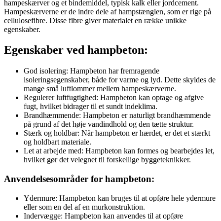
hampeskærver og et bindemiddel, typisk kalk eller jordcement.
Hampeskærverne er de indre dele af hampstænglen, som er rige på
cellulosefibre. Disse fibre giver materialet en række unikke
egenskaber.
Egenskaber ved hampbeton:
God isolering: Hampbeton har fremragende
isoleringsegenskaber, både for varme og lyd. Dette skyldes de
mange små luftlommer mellem hampeskærverne.
Regulerer luftfugtighed: Hampbeton kan optage og afgive
fugt, hvilket bidrager til et sundt indeklima.
Brandhæmmende: Hampbeton er naturligt brandhæmmende
på grund af det høje vandindhold og den tætte struktur.
Stærk og holdbar: Når hampbeton er hærdet, er det et stærkt
og holdbart materiale.
Let at arbejde med: Hampbeton kan formes og bearbejdes let,
hvilket gør det velegnet til forskellige byggeteknikker.
Anvendelsesområder for hampbeton:
Ydermure: Hampbeton kan bruges til at opføre hele ydermure
eller som en del af en murkonstruktion.
Indervægge: Hampbeton kan anvendes til at opføre